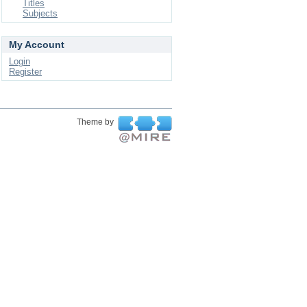
Titles
Subjects
My Account
Login
Register
Theme by