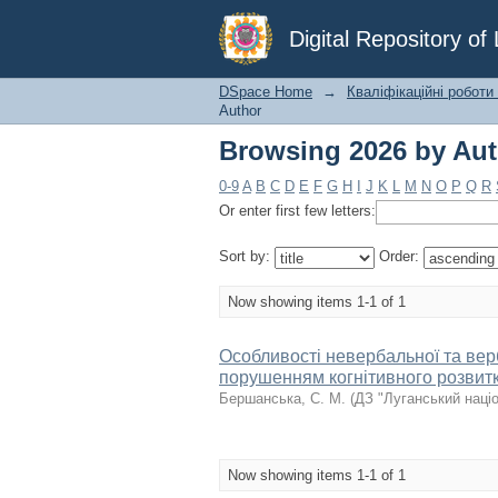
Browsing 2026 by Aut
Digital Repository o
DSpace Home
→
Кваліфікаційні роботи
Author
Browsing 2026 by Aut
0-9
A
B
C
D
E
F
G
H
I
J
K
L
M
N
O
P
Q
R
Or enter first few letters:
Sort by:
Order:
Now showing items 1-1 of 1
Особливості невербальної та верб
порушенням когнітивного розвит
Бершанська, С. М.
(
ДЗ "Луганський наці
Now showing items 1-1 of 1