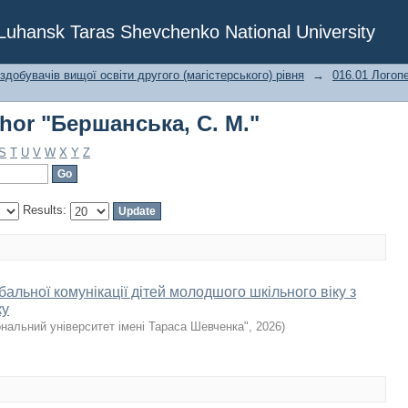
hor "Бершанська, С. М."
f Luhansk Taras Shevchenko National University
 здобувачів вищої освіти другого (магістерського) рівня
→
016.01 Логоп
hor "Бершанська, С. М."
S
T
U
V
W
X
Y
Z
Results:
альної комунікації дітей молодшого шкільного віку з
ку
ональний університет імені Тараса Шевченка"
,
2026
)