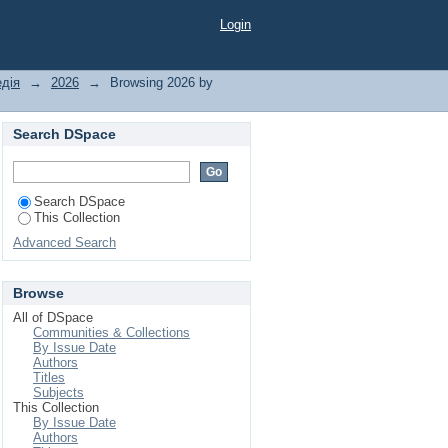
Login
едія
→
2026
→
Browsing 2026 by
Search DSpace
Search DSpace
This Collection
Advanced Search
Browse
All of DSpace
Communities & Collections
By Issue Date
Authors
Titles
Subjects
This Collection
By Issue Date
Authors