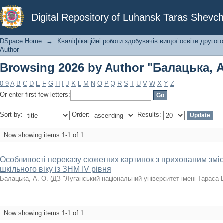
Browsing 2026 by Author "Балацька, А
Digital Repository of Luhansk Taras Shevch
DSpace Home
→
Кваліфікаційні роботи здобувачів вищої освіти другого
Author
Browsing 2026 by Author "Балацька, А
0-9
A
B
C
D
E
F
G
H
I
J
K
L
M
N
O
P
Q
R
S
T
U
V
W
X
Y
Z
Or enter first few letters:
Sort by:
Order:
Results:
Now showing items 1-1 of 1
Особливості переказу сюжетних картинок з прихованим змі
шкільного віку із ЗНМ ІV рівня
Балацька, А. О.
(
ДЗ "Луганський національний університет імені Тараса
Now showing items 1-1 of 1