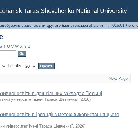
e
f Luhansk Taras Shevchenko National University
 здобувачів вищої освіти другого (магістерського) рівня
→
016.01 Логоп
e
S
T
U
V
W
X
Y
Z
Results:
Next Page
юзивної освіти в дошкільних закладах Польщі
льний університет імені Тараса Шевченка"
,
2026
)
зивної освіти в Ірландії з метою використання цього
ий університет імені Тараса Шевченка"
,
2026
)