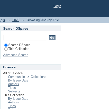
Login
едія
→
2026
→
Browsing 2026 by Title
Search DSpace
Search DSpace
This Collection
Advanced Search
Browse
All of DSpace
Communities & Collections
By Issue Date
Authors
Titles
Subjects
This Collection
By Issue Date
Authors
Titles