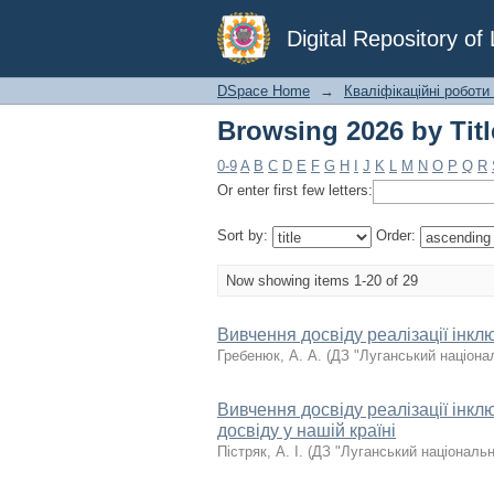
Browsing 2026 by Titl
Digital Repository o
DSpace Home
→
Кваліфікаційні роботи
Browsing 2026 by Titl
0-9
A
B
C
D
E
F
G
H
I
J
K
L
M
N
O
P
Q
R
Or enter first few letters:
Sort by:
Order:
Now showing items 1-20 of 29
Вивчення досвіду реалізації інкл
Гребенюк, А. А.
(
ДЗ "Луганський націона
Вивчення досвіду реалізації інклю
досвіду у нашій країні
Пістряк, А. І.
(
ДЗ "Луганський національн