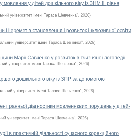
мовлення у дітей дошкільного віку із ЗНМ III рівня
ьний університет імені Тараса Шевченка"
,
2026
)
ни Шеремет в становлення і розвиток інклюзивної освіти
альний університет імені Тараса Шевченка"
,
2026
)
щини Марії Савченко у розвиток вітчизняної логопедії
ний університет імені Тараса Шевченка"
,
2026
)
таршого дошкільного віку із ЗПР за допомогою
альний університет імені Тараса Шевченка"
,
2026
)
мент ранньої діагностики мовленнєвих порушень у дітей-
ний університет імені Тараса Шевченка"
,
2026
)
ії в практичній діяльності сучасного корекційного