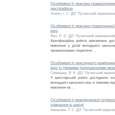
Особливості лексико-граматичних
дисграфією
Усенко, І. С.
(
ДЗ "Луганський національни
Особливості лексико-граматичної
віку
Жук, О. О.
(
ДЗ "Луганський національний
Кваліфікаційна робота присвячена до
мовлення у дітей молодшого шкільно
проаналізовано теоретичні ...
Особливості лексичного компонен
віку із тяжкими порушеннями мо
Сабалдаш, В. А.
(
ДЗ "Луганський націон
У магістерській роботі досліджено ос
молодшого шкільного віку із тяжкими п
мовлення на ...
Особливості мовленнєвої готовнос
навчання в школі
Іванькова, Т. С.
(
ДЗ "Луганський націона