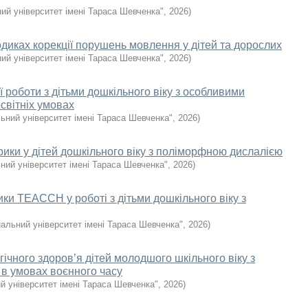
ий університет імені Тараса Шевченка"
,
2026
)
одиках корекції порушень мовлення у дітей та дорослих
ий університет імені Тараса Шевченка"
,
2026
)
 роботи з дітьми дошкільного віку з особливими
світніх умовах
ьний університет імені Тараса Шевченка"
,
2026
)
рики у дітей дошкільного віку з поліморфною дислалією
ний університет імені Тараса Шевченка"
,
2026
)
ки TEACCH у роботі з дітьми дошкільного віку з
нальний університет імені Тараса Шевченка"
,
2026
)
ічного здоров’я дітей молодшого шкільного віку з
в умовах воєнного часу
й університет імені Тараса Шевченка"
,
2026
)