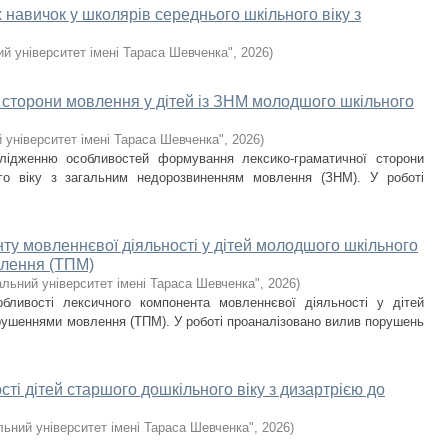
 навичок у школярів середнього шкільного віку з
й університет імені Тараса Шевченка"
,
2026
)
 сторони мовлення у дітей із ЗНМ молодшого шкільного
 університет імені Тараса Шевченка"
,
2026
)
слідженню особливостей формування лексико-граматичної сторони
го віку з загальним недорозвиненням мовлення (ЗНМ). У роботі
ту мовленнєвої діяльності у дітей молодшого шкільного
влення (ТПМ)
альний університет імені Тараса Шевченка"
,
2026
)
обливості лексичного компонента мовленнєвої діяльності у дітей
орушеннями мовлення (ТПМ). У роботі проаналізовано вилив порушень
ті дітей старшого дошкільного віку з дизартрією до
льний університет імені Тараса Шевченка"
,
2026
)