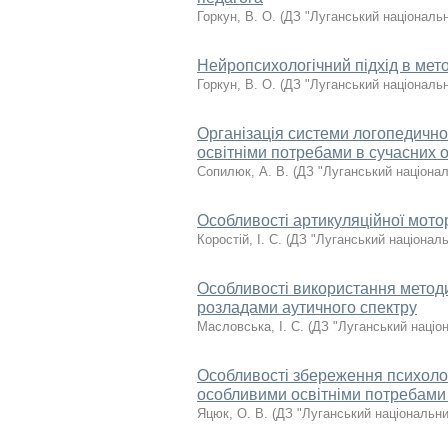
Горкун, В. О.
(
ДЗ "Луганський національн
Нейропсихологічний підхід в мет
Горкун, В. О.
(
ДЗ "Луганський національн
Організація системи логопедичної
освітніми потребами в сучасних о
Сопилюк, А. В.
(
ДЗ "Луганський націонал
Особливості артикуляційної мото
Коростій, І. С.
(
ДЗ "Луганський національ
Особливості використання методи
розладами аутичного спектру
Масловська, І. С.
(
ДЗ "Луганський націо
Особливості збереження психолог
особливими освітніми потребами 
Яцюк, О. В.
(
ДЗ "Луганський національни