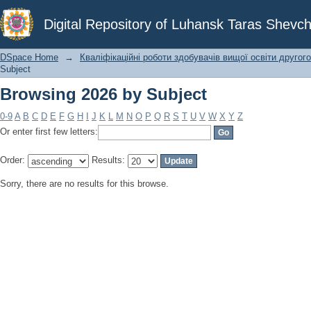
Browsing 2026 by Subject
Digital Repository of Luhansk Taras Shevch
DSpace Home
→
Кваліфікаційні роботи здобувачів вищої освіти другого
Subject
Browsing 2026 by Subject
0-9
A
B
C
D
E
F
G
H
I
J
K
L
M
N
O
P
Q
R
S
T
U
V
W
X
Y
Z
Or enter first few letters:
Order:
Results:
Sorry, there are no results for this browse.