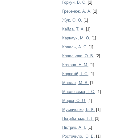
Горкун, В. О.
[2]
Гребенюк, А. А.
[1]
Жук, О. О.
[1]
Кайда, Т. А.
[1]
Карнаух, М. О.
[1]
Коваль, А. С.
[1]
Ковальова, О. В.
[2]
Козюпа, Н. М.
[1]
Коростій, І. С.
[1]
Маслак, М. В.
[1]
Масловська, І. С.
[1]
Мороз, О. О.
[1]
Мусіяченко, Б. К.
[1]
Погрібатько, Т. І.
[1]
Пістряк, А. І.
[1]
Росточило, Ю. В.
[1]