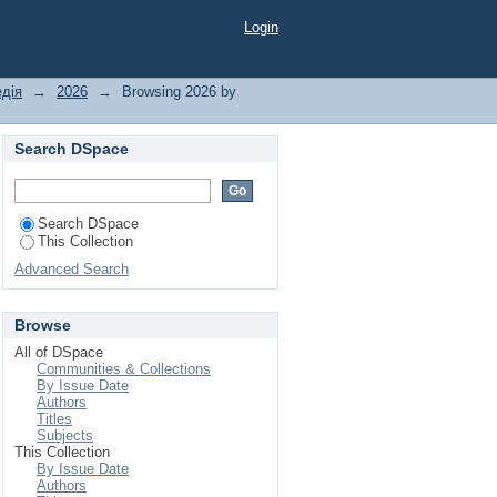
Login
едія
→
2026
→
Browsing 2026 by
Search DSpace
Search DSpace
This Collection
Advanced Search
Browse
All of DSpace
Communities & Collections
By Issue Date
Authors
Titles
Subjects
This Collection
By Issue Date
Authors