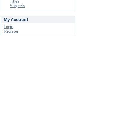
Titles
Subjects
My Account
Login
Register