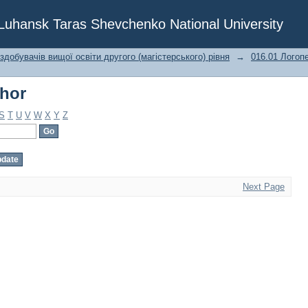
thor
f Luhansk Taras Shevchenko National University
 здобувачів вищої освіти другого (магістерського) рівня
→
016.01 Логоп
thor
S
T
U
V
W
X
Y
Z
Next Page