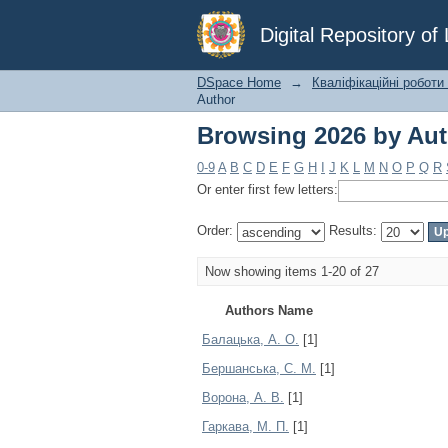
Browsing 2026 by Au
Digital Repository o
DSpace Home
→
Кваліфікаційні роботи
Author
Browsing 2026 by Au
0-9
A
B
C
D
E
F
G
H
I
J
K
L
M
N
O
P
Q
R
Or enter first few letters:
Order:
Results:
Now showing items 1-20 of 27
Authors Name
Балацька, А. О.
[1]
Бершанська, С. М.
[1]
Ворона, А. В.
[1]
Гаркава, М. П.
[1]