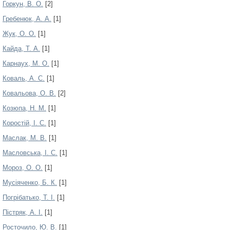
Горкун, В. О.
[2]
Гребенюк, А. А.
[1]
Жук, О. О.
[1]
Кайда, Т. А.
[1]
Карнаух, М. О.
[1]
Коваль, А. С.
[1]
Ковальова, О. В.
[2]
Козюпа, Н. М.
[1]
Коростій, І. С.
[1]
Маслак, М. В.
[1]
Масловська, І. С.
[1]
Мороз, О. О.
[1]
Мусіяченко, Б. К.
[1]
Погрібатько, Т. І.
[1]
Пістряк, А. І.
[1]
Росточило, Ю. В.
[1]