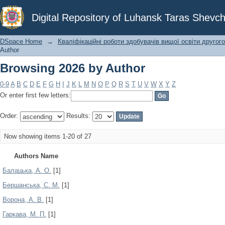
Browsing 2026 by Author
Digital Repository of Luhansk Taras Shevch
DSpace Home
→
Кваліфікаційні роботи здобувачів вищої освіти другого
Author
Browsing 2026 by Author
0-9
A
B
C
D
E
F
G
H
I
J
K
L
M
N
O
P
Q
R
S
T
U
V
W
X
Y
Z
Or enter first few letters:
Order:
Results:
Now showing items 1-20 of 27
Authors Name
Балацька, А. О.
[1]
Бершанська, С. М.
[1]
Ворона, А. В.
[1]
Гаркава, М. П.
[1]