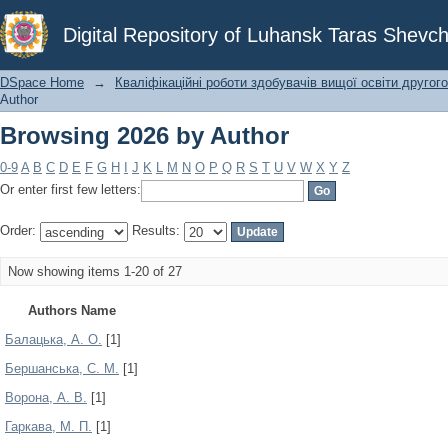
Browsing 2026 by Author
Digital Repository of Luhansk Taras Shevch
DSpace Home
→
Кваліфікаційні роботи здобувачів вищої освіти другого
Author
Browsing 2026 by Author
0-9
A
B
C
D
E
F
G
H
I
J
K
L
M
N
O
P
Q
R
S
T
U
V
W
X
Y
Z
Or enter first few letters:
Order:
Results:
Now showing items 1-20 of 27
Authors Name
Балацька, А. О.
[1]
Бершанська, С. М.
[1]
Ворона, А. В.
[1]
Гаркава, М. П.
[1]