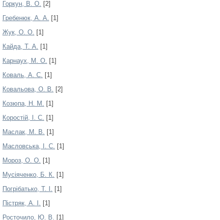
Горкун, В. О.
[2]
Гребенюк, А. А.
[1]
Жук, О. О.
[1]
Кайда, Т. А.
[1]
Карнаух, М. О.
[1]
Коваль, А. С.
[1]
Ковальова, О. В.
[2]
Козюпа, Н. М.
[1]
Коростій, І. С.
[1]
Маслак, М. В.
[1]
Масловська, І. С.
[1]
Мороз, О. О.
[1]
Мусіяченко, Б. К.
[1]
Погрібатько, Т. І.
[1]
Пістряк, А. І.
[1]
Росточило, Ю. В.
[1]