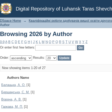
Browsing 2026 by Author
Digital Repository of Luhansk Taras Shevch
DSpace Home
→
Кваліфікаційні роботи здобувачів вищої освіти другого
Author
Browsing 2026 by Author
0-9
A
B
C
D
E
F
G
H
I
J
K
L
M
N
O
P
Q
R
S
T
U
V
W
X
Y
Z
Or enter first few letters:
Order:
Results:
Now showing items 1-20 of 27
Authors Name
Балацька, А. О.
[1]
Бершанська, С. М.
[1]
Ворона, А. В.
[1]
Гаркава, М. П.
[1]