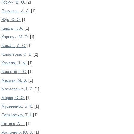
Горкун, В. О.
[2]
Гребенюк, А. А.
[1]
Жук, О. О.
[1]
Кайда, Т. А.
[1]
Карнаух, М. О.
[1]
Коваль, А. С.
[1]
Ковальова, О. В.
[2]
Козюпа, Н. М.
[1]
Коростій, І. С.
[1]
Маслак, М. В.
[1]
Масловська, І. С.
[1]
Мороз, О. О.
[1]
Мусіяченко, Б. К.
[1]
Погрібатько, Т. І.
[1]
Пістряк, А. І.
[1]
Росточило, Ю. В.
[1]