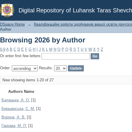
Browsing 2026 by Author
Digital Repository of Luhansk Taras Shevch
DSpace Home
→
Кваліфікаційні роботи здобувачів вищої освіти другого
Author
Browsing 2026 by Author
0-9
A
B
C
D
E
F
G
H
I
J
K
L
M
N
O
P
Q
R
S
T
U
V
W
X
Y
Z
Or enter first few letters:
Order:
Results:
Now showing items 1-20 of 27
Authors Name
Балацька, А. О.
[1]
Бершанська, С. М.
[1]
Ворона, А. В.
[1]
Гаркава, М. П.
[1]