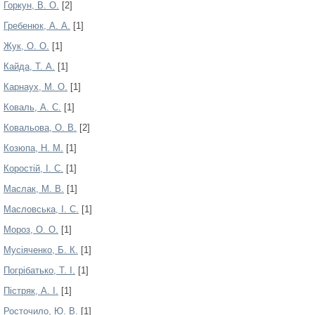
Горкун, В. О.
[2]
Гребенюк, А. А.
[1]
Жук, О. О.
[1]
Кайда, Т. А.
[1]
Карнаух, М. О.
[1]
Коваль, А. С.
[1]
Ковальова, О. В.
[2]
Козюпа, Н. М.
[1]
Коростій, І. С.
[1]
Маслак, М. В.
[1]
Масловська, І. С.
[1]
Мороз, О. О.
[1]
Мусіяченко, Б. К.
[1]
Погрібатько, Т. І.
[1]
Пістряк, А. І.
[1]
Росточило, Ю. В.
[1]