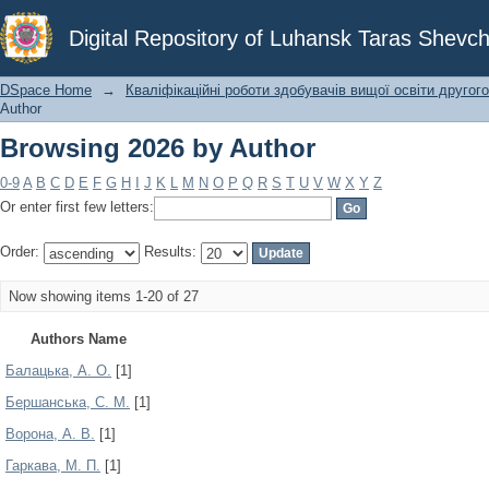
Browsing 2026 by Author
Digital Repository of Luhansk Taras Shevch
DSpace Home
→
Кваліфікаційні роботи здобувачів вищої освіти другого
Author
Browsing 2026 by Author
0-9
A
B
C
D
E
F
G
H
I
J
K
L
M
N
O
P
Q
R
S
T
U
V
W
X
Y
Z
Or enter first few letters:
Order:
Results:
Now showing items 1-20 of 27
Authors Name
Балацька, А. О.
[1]
Бершанська, С. М.
[1]
Ворона, А. В.
[1]
Гаркава, М. П.
[1]