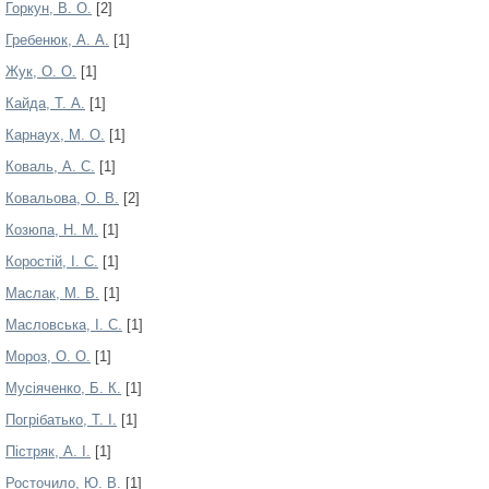
Горкун, В. О.
[2]
Гребенюк, А. А.
[1]
Жук, О. О.
[1]
Кайда, Т. А.
[1]
Карнаух, М. О.
[1]
Коваль, А. С.
[1]
Ковальова, О. В.
[2]
Козюпа, Н. М.
[1]
Коростій, І. С.
[1]
Маслак, М. В.
[1]
Масловська, І. С.
[1]
Мороз, О. О.
[1]
Мусіяченко, Б. К.
[1]
Погрібатько, Т. І.
[1]
Пістряк, А. І.
[1]
Росточило, Ю. В.
[1]