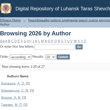
Browsing 2026 by Author
Digital Repository of Luhansk Taras Shevch
DSpace Home
→
Кваліфікаційні роботи здобувачів вищої освіти другого
Author
Browsing 2026 by Author
0-9
A
B
C
D
E
F
G
H
I
J
K
L
M
N
O
P
Q
R
S
T
U
V
W
X
Y
Z
Or enter first few letters:
Order:
Results:
Now showing items 1-20 of 27
Authors Name
Балацька, А. О.
[1]
Бершанська, С. М.
[1]
Ворона, А. В.
[1]
Гаркава, М. П.
[1]