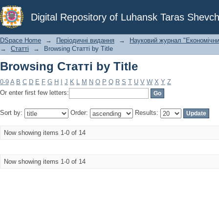
Browsing Статті by Title
Digital Repository of Luhansk Taras Shevch
DSpace Home
→
Періодичні видання
→
Науковий журнал "Економічни
→
Статті
→
Browsing Статті by Title
Browsing Статті by Title
0-9
A
B
C
D
E
F
G
H
I
J
K
L
M
N
O
P
Q
R
S
T
U
V
W
X
Y
Z
Or enter first few letters:
Sort by:
Order:
Results:
Now showing items 1-0 of 14
Now showing items 1-0 of 14