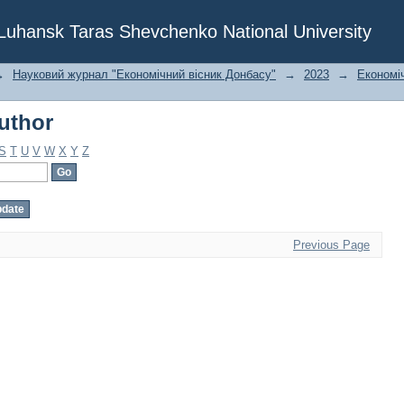
uthor
f Luhansk Taras Shevchenko National University
→
Науковий журнал "Економічний вісник Донбасу"
→
2023
→
Економіч
uthor
S
T
U
V
W
X
Y
Z
Previous Page