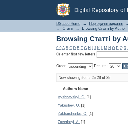
Browsing Статті by A
Digital Repository o
DSpace Home
→
Періодичні видання
→
Статті
→
Browsing Статті by Author
Browsing Статті by A
0-9
A
B
C
D
E
F
G
H
I
J
K
L
M
N
O
P
Q
R
Or enter first few letters:
Order:
Results:
Now showing items 25-28 of 28
Authors Name
Vyshnevskyi, O.
[1]
Yakushev, О.
[1]
Zakharchenko, О.
[1]
Zaverbnyj, A.
[1]