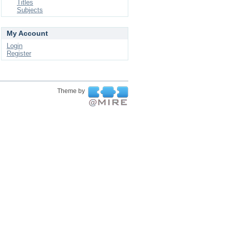
Titles
Subjects
My Account
Login
Register
Theme by