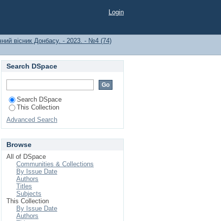
Login
ний вісник Донбасу. - 2023. - №4 (74)
Search DSpace
Search DSpace
This Collection
Advanced Search
Browse
All of DSpace
Communities & Collections
By Issue Date
Authors
Titles
Subjects
This Collection
By Issue Date
Authors