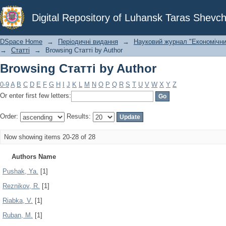
Browsing Статті by Author
Digital Repository of Luhansk Taras Shevch
DSpace Home
→
Періодичні видання
→
Науковий журнал "Економічни
→
Статті
→
Browsing Статті by Author
Browsing Статті by Author
0-9
A
B
C
D
E
F
G
H
I
J
K
L
M
N
O
P
Q
R
S
T
U
V
W
X
Y
Z
Or enter first few letters:
Order:
Results:
Now showing items 20-28 of 28
Authors Name
Pushak, Ya.
[1]
Reznikov, R.
[1]
Riabka, V.
[1]
Ruban, M.
[1]