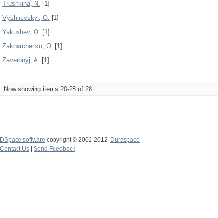
Trushkina, N.
[1]
Vyshnevskyi, O.
[1]
Yakushev, О.
[1]
Zakharchenko, О.
[1]
Zaverbnyj, A.
[1]
Now showing items 20-28 of 28
DSpace software
copyright © 2002-2012
Duraspace
Contact Us
|
Send Feedback