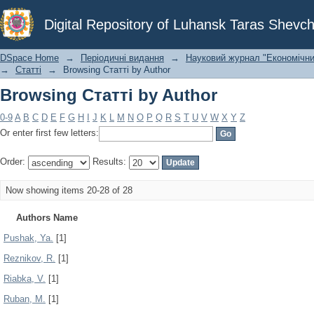
Browsing Статті by Author
Digital Repository of Luhansk Taras Shevch
DSpace Home
→
Періодичні видання
→
Науковий журнал "Економічни
→
Статті
→
Browsing Статті by Author
Browsing Статті by Author
0-9
A
B
C
D
E
F
G
H
I
J
K
L
M
N
O
P
Q
R
S
T
U
V
W
X
Y
Z
Or enter first few letters:
Order:
Results:
Now showing items 20-28 of 28
Authors Name
Pushak, Ya.
[1]
Reznikov, R.
[1]
Riabka, V.
[1]
Ruban, M.
[1]