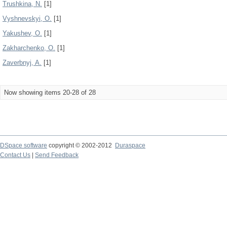
Trushkina, N.
[1]
Vyshnevskyi, O.
[1]
Yakushev, О.
[1]
Zakharchenko, О.
[1]
Zaverbnyj, A.
[1]
Now showing items 20-28 of 28
DSpace software
copyright © 2002-2012
Duraspace
Contact Us
|
Send Feedback