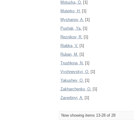
Motuzka, О.
[1]
Muterko, H.
[1]
Myshanov, A.
[1]
Pushak, Ya.
[1]
Reznikov, R.
[1]
Riabka, V.
[1]
Ruban, M.
[1]
Trushkina, N.
[1]
Vyshnevskyi, O.
[1]
Yakushev, О.
[1]
Zakharchenko, О.
[1]
Zaverbnyj, A.
[1]
Now showing items 13-28 of 28