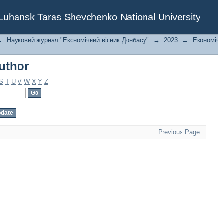
uthor
f Luhansk Taras Shevchenko National University
→
Науковий журнал "Економічний вісник Донбасу"
→
2023
→
Економіч
uthor
S
T
U
V
W
X
Y
Z
Previous Page