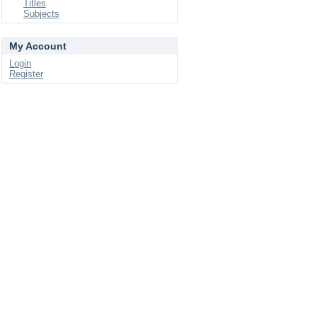
Titles
Subjects
My Account
Login
Register