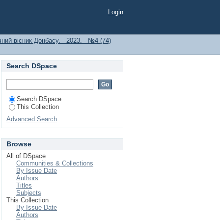
Login
ний вісник Донбасу. - 2023. - №4 (74)
Search DSpace
Search DSpace
This Collection
Advanced Search
Browse
All of DSpace
Communities & Collections
By Issue Date
Authors
Titles
Subjects
This Collection
By Issue Date
Authors