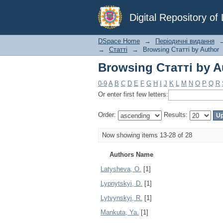
Browsing Статті by A
Digital Repository o
DSpace Home
→
Періодичні видання
→
Статті
→
Browsing Статті by Author
Browsing Статті by A
0-9
A
B
C
D
E
F
G
H
I
J
K
L
M
N
O
P
Q
R
Or enter first few letters:
Order:
Results:
Now showing items 13-28 of 28
Authors Name
Latysheva, O.
[1]
Lypnytskyi, D.
[1]
Lytvynskyi, R.
[1]
Mankuta, Ya.
[1]