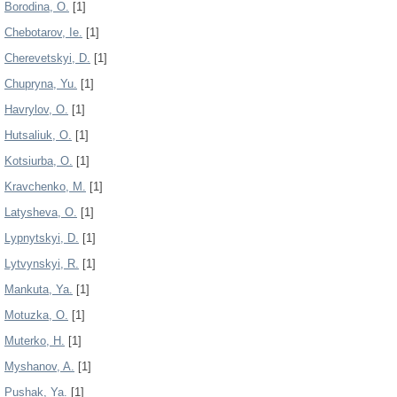
Borodina, О.
[1]
Chebotarov, Ie.
[1]
Cherevetskyi, D.
[1]
Chupryna, Yu.
[1]
Havrylov, O.
[1]
Hutsaliuk, O.
[1]
Kotsiurba, О.
[1]
Kravchenko, M.
[1]
Latysheva, O.
[1]
Lypnytskyi, D.
[1]
Lytvynskyi, R.
[1]
Mankuta, Ya.
[1]
Motuzka, О.
[1]
Muterko, H.
[1]
Myshanov, A.
[1]
Pushak, Ya.
[1]