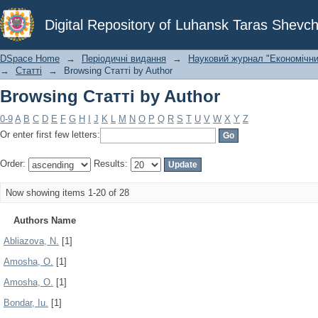
Browsing Статті by Author
Digital Repository of Luhansk Taras Shevch
DSpace Home
→
Періодичні видання
→
Науковий журнал "Економічни
→
Статті
→
Browsing Статті by Author
Browsing Статті by Author
0-9
A
B
C
D
E
F
G
H
I
J
K
L
M
N
O
P
Q
R
S
T
U
V
W
X
Y
Z
Or enter first few letters:
Order:
Results:
Now showing items 1-20 of 28
Authors Name
Abliazova, N.
[1]
Amosha, O.
[1]
Amosha, О.
[1]
Bondar, Iu.
[1]