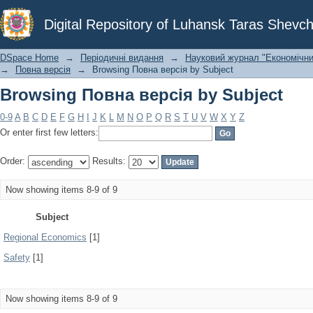
Browsing Повна версія by Subject
Digital Repository of Luhansk Taras Shevch
DSpace Home
→
Періодичні видання
→
Науковий журнал "Економічни
→
Повна версія
→
Browsing Повна версія by Subject
Browsing Повна версія by Subject
0-9
A
B
C
D
E
F
G
H
I
J
K
L
M
N
O
P
Q
R
S
T
U
V
W
X
Y
Z
Or enter first few letters:
Order:
Results:
Now showing items 8-9 of 9
Subject
Regional Economics
[1]
Safety
[1]
Now showing items 8-9 of 9