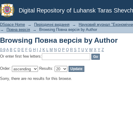
Browsing Повна версія by Author
Digital Repository of Luhansk Taras Shevch
DSpace Home
→
Періодичні видання
→
Науковий журнал "Економічни
→
Повна версія
→
Browsing Повна версія by Author
Browsing Повна версія by Author
0-9
A
B
C
D
E
F
G
H
I
J
K
L
M
N
O
P
Q
R
S
T
U
V
W
X
Y
Z
Or enter first few letters:
Order:
Results:
Sorry, there are no results for this browse.