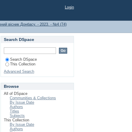
Login
ний вісник Донбасу. - 2023. - №4 (74)
Search DSpace
Search DSpace
This Collection
Advanced Search
Browse
All of DSpace
Communities & Collections
By Issue Date
Authors
Titles
Subjects
This Collection
By Issue Date
Authors