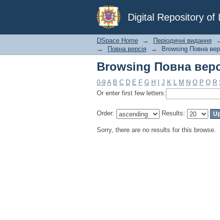
Browsing Повна верс
Digital Repository o
DSpace Home
→
Періодичні видання
→
Повна версія
→
Browsing Повна вер
Browsing Повна верс
0-9
A
B
C
D
E
F
G
H
I
J
K
L
M
N
O
P
Q
R
Or enter first few letters:
Order:
Results:
Sorry, there are no results for this browse.