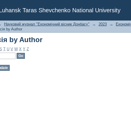
ія by Author
f Luhansk Taras Shevchenko National University
→
Науковий журнал "Економічний вісник Донбасу"
→
2023
→
Економіч
сія by Author
ія by Author
S
T
U
V
W
X
Y
Z