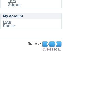
Titles
Subjects
My Account
Login
Register
Theme by