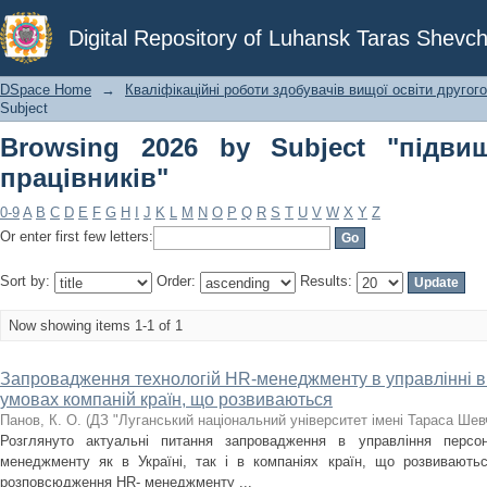
Browsing 2026 by Subject "підвищенн
Digital Repository of Luhansk Taras Shevch
DSpace Home
→
Кваліфікаційні роботи здобувачів вищої освіти другого
Subject
Browsing 2026 by Subject "підвищ
працівників"
0-9
A
B
C
D
E
F
G
H
I
J
K
L
M
N
O
P
Q
R
S
T
U
V
W
X
Y
Z
Or enter first few letters:
Sort by:
Order:
Results:
Now showing items 1-1 of 1
Запровадження технологій HR-менеджменту в управлінні в 
умовах компаній країн, що розвиваються
Панов, К. О.
(
ДЗ "Луганський національний університет імені Тараса Шев
Розглянуто актуальні питання запровадження в управління персо
менеджменту як в Україні, так і в компаніях країн, що розвиваютьс
розповсюдження HR- менеджменту ...