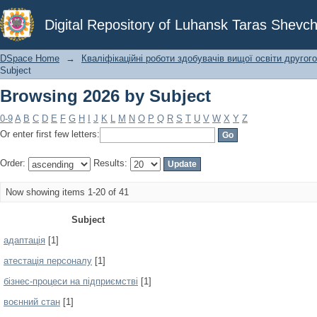
Browsing 2026 by Subject
Digital Repository of Luhansk Taras Shevch
DSpace Home
→
Кваліфікаційні роботи здобувачів вищої освіти другого
Subject
Browsing 2026 by Subject
0-9
A
B
C
D
E
F
G
H
I
J
K
L
M
N
O
P
Q
R
S
T
U
V
W
X
Y
Z
Or enter first few letters:
Order:
Results:
Now showing items 1-20 of 41
Subject
адаптація
[1]
атестація персоналу
[1]
бізнес-процеси на підприємстві
[1]
воєнний стан
[1]