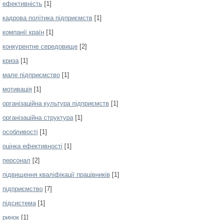
ефективність
[1]
кадрова політика підприємств
[1]
компанії країн
[1]
конкурентне середовище
[2]
криза
[1]
мале підприємство
[1]
мотивація
[1]
організаційна культура підприємств
[1]
організаційна структура
[1]
особливості
[1]
оцінка ефективності
[1]
персонал
[2]
підвищення кваліфікації працівників
[1]
підприємство
[7]
підсистема
[1]
ринок
[1]