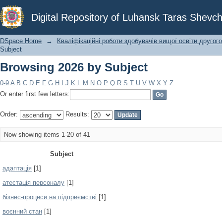
Browsing 2026 by Subject
Digital Repository of Luhansk Taras Shevch
DSpace Home
→
Кваліфікаційні роботи здобувачів вищої освіти другого
Subject
Browsing 2026 by Subject
0-9
A
B
C
D
E
F
G
H
I
J
K
L
M
N
O
P
Q
R
S
T
U
V
W
X
Y
Z
Or enter first few letters:
Order:
Results:
Now showing items 1-20 of 41
Subject
адаптація
[1]
атестація персоналу
[1]
бізнес-процеси на підприємстві
[1]
воєнний стан
[1]