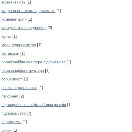
ефективність
[1]
кадрова політика підприємств
[1]
компанії країн
[1]
конкурентне середовище
[2]
криза
[1]
мале підприємство
[1]
мотивація
[1]
організаційна культура підприємств
[1]
організаційна структура
[1]
особливості
[1]
оцінка ефективності
[1]
персонал
[2]
підвищення кваліфікації працівників
[1]
підприємство
[7]
підсистема
[1]
ринок
[1]