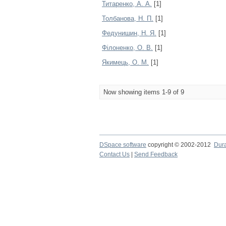
Титаренко, А. А.
[1]
Толбанова, Н. П.
[1]
Федунишин, Н. Я.
[1]
Філоненко, О. В.
[1]
Якимець, О. М.
[1]
Now showing items 1-9 of 9
DSpace software
copyright © 2002-2012
Dur
Contact Us
|
Send Feedback