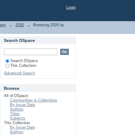
Login
ент
→
2026
→
Browsing 2026 by
Search DSpace
Search DSpace
This Collection
Advanced Search
Browse
All of DSpace
Communities & Collections
By Issue Date
Authors
Titles
Subjects
This Collection
By Issue Date
Authors