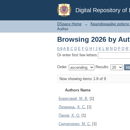
Browsing 2026 by Au
Digital Repository o
DSpace Home
→
Кваліфікаційні роботи
Author
Browsing 2026 by Au
0-9
A
B
C
D
E
F
G
H
I
J
K
L
M
N
O
P
Q
R
Or enter first few letters:
Order:
Results:
Now showing items 1-9 of 9
Authors Name
Береговий, М. В.
[1]
Лизанець, К. С.
[1]
Панов, К. О.
[1]
Сидорченко, М. С.
[1]