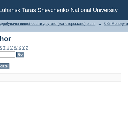
thor
f Luhansk Taras Shevchenko National University
 здобувачів вищої освіти другого (магістерського) рівня
→
073 Менеджм
thor
S
T
U
V
W
X
Y
Z