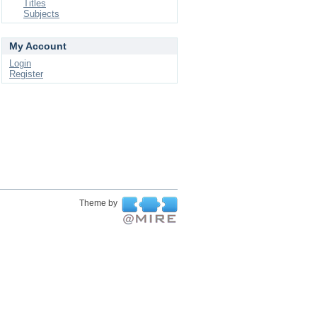
Titles
Subjects
My Account
Login
Register
Theme by