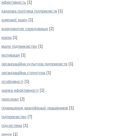
ефективність
[1]
кадрова політика підприємств
[1]
компанії країн
[1]
конкурентне середовище
[2]
криза
[1]
мале підприємство
[1]
мотивація
[1]
організаційна культура підприємств
[1]
організаційна структура
[1]
особливості
[1]
оцінка ефективності
[1]
персонал
[2]
підвищення кваліфікації працівників
[1]
підприємство
[7]
підсистема
[1]
ринок
[1]