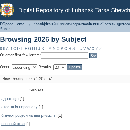
Browsing 2026 by Subject
Digital Repository of Luhansk Taras Shevch
DSpace Home
→
Кваліфікаційні роботи здобувачів вищої освіти другого
Subject
Browsing 2026 by Subject
0-9
A
B
C
D
E
F
G
H
I
J
K
L
M
N
O
P
Q
R
S
T
U
V
W
X
Y
Z
Or enter first few letters:
Order:
Results:
Now showing items 1-20 of 41
Subject
адаптація
[1]
атестація персоналу
[1]
бізнес-процеси на підприємстві
[1]
воєнний стан
[1]