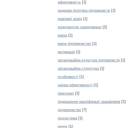
ефективність
[1]
кадрова політика підприємств
[1]
компанії країн
[1]
конкурентне середовище
[2]
криза
[1]
мале підприємство
[1]
мотивація
[1]
організаційна культура підприємств
[1]
організаційна структура
[1]
особливості
[1]
оцінка ефективності
[1]
персонал
[2]
підвищення кваліфікації працівників
[1]
підприємство
[7]
підсистема
[1]
ринок
[1]