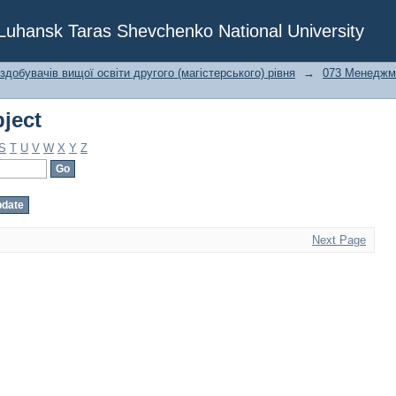
ject
f Luhansk Taras Shevchenko National University
 здобувачів вищої освіти другого (магістерського) рівня
→
073 Менеджм
ject
S
T
U
V
W
X
Y
Z
Next Page