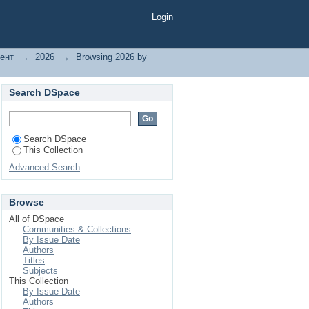
Login
ент
→
2026
→
Browsing 2026 by
Search DSpace
Search DSpace
This Collection
Advanced Search
Browse
All of DSpace
Communities & Collections
By Issue Date
Authors
Titles
Subjects
This Collection
By Issue Date
Authors