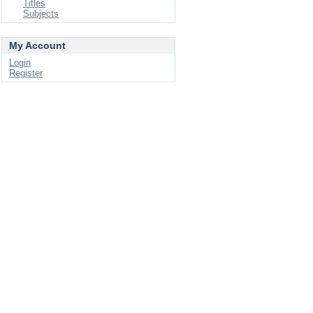
Titles
Subjects
My Account
Login
Register