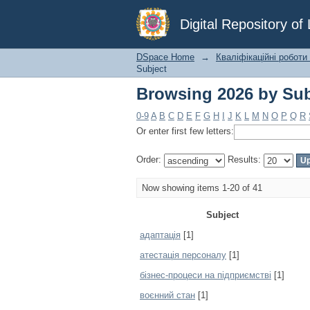
Browsing 2026 by Sub
Digital Repository o
DSpace Home
→
Кваліфікаційні роботи
Subject
Browsing 2026 by Sub
0-9
A
B
C
D
E
F
G
H
I
J
K
L
M
N
O
P
Q
R
Or enter first few letters:
Order:
Results:
Now showing items 1-20 of 41
Subject
адаптація
[1]
атестація персоналу
[1]
бізнес-процеси на підприємстві
[1]
воєнний стан
[1]