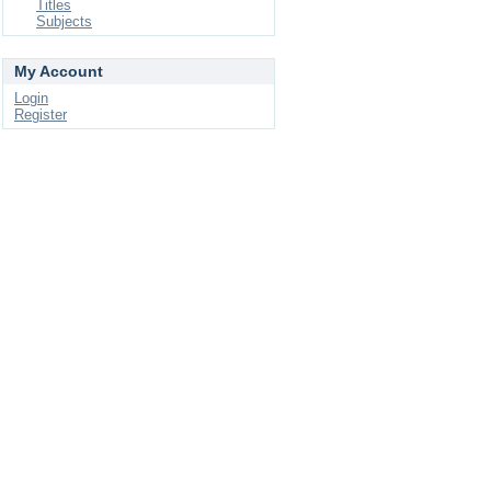
Titles
Subjects
My Account
Login
Register