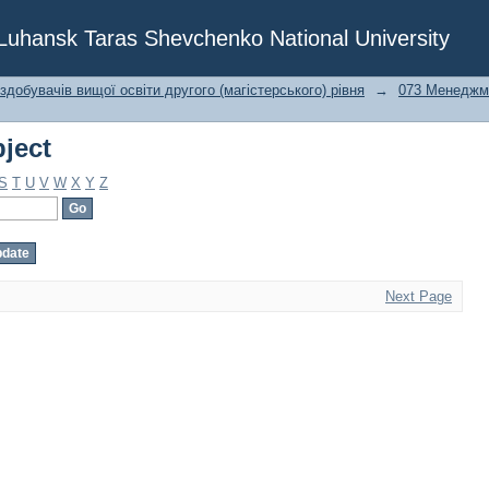
ject
f Luhansk Taras Shevchenko National University
 здобувачів вищої освіти другого (магістерського) рівня
→
073 Менеджм
ject
S
T
U
V
W
X
Y
Z
Next Page