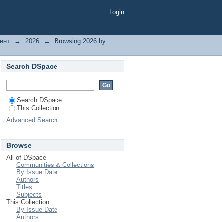
Login
ент
→
2026
→
Browsing 2026 by
Search DSpace
Search DSpace
This Collection
Advanced Search
Browse
All of DSpace
Communities & Collections
By Issue Date
Authors
Titles
Subjects
This Collection
By Issue Date
Authors