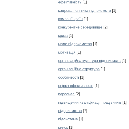
ефективність
[1]
кадрова політика підприємств
[1]
компанії країн
[1]
конкурентне середовище
[2]
криза
[1]
мале підприємство
[1]
мотивація
[1]
організаційна культура підприємств
[1]
організаційна структура
[1]
особливості
[1]
оцінка ефективності
[1]
персонал
[2]
підвищення кваліфікації працівників
[1]
підприємство
[7]
підсистема
[1]
ринок
[1]