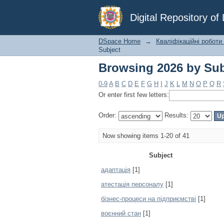
Browsing 2026 by Sub
Digital Repository o
DSpace Home
→
Кваліфікаційні роботи
Subject
Browsing 2026 by Sub
0-9
A
B
C
D
E
F
G
H
I
J
K
L
M
N
O
P
Q
R
Or enter first few letters:
Order:
Results:
Now showing items 1-20 of 41
Subject
адаптація
[1]
атестація персоналу
[1]
бізнес-процеси на підприємстві
[1]
воєнний стан
[1]