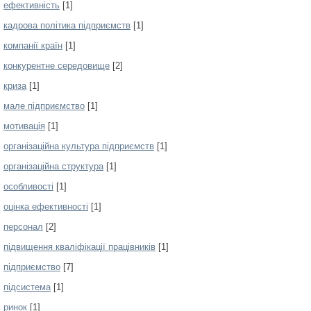
ефективність
[1]
кадрова політика підприємств
[1]
компанії країн
[1]
конкурентне середовище
[2]
криза
[1]
мале підприємство
[1]
мотивація
[1]
організаційна культура підприємств
[1]
організаційна структура
[1]
особливості
[1]
оцінка ефективності
[1]
персонал
[2]
підвищення кваліфікації працівників
[1]
підприємство
[7]
підсистема
[1]
ринок
[1]