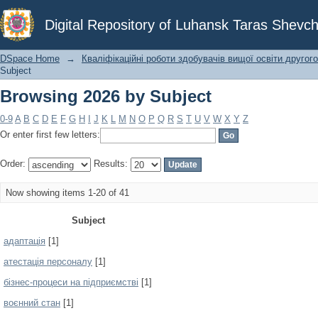
Browsing 2026 by Subject
Digital Repository of Luhansk Taras Shevch
DSpace Home
→
Кваліфікаційні роботи здобувачів вищої освіти другого
Subject
Browsing 2026 by Subject
0-9
A
B
C
D
E
F
G
H
I
J
K
L
M
N
O
P
Q
R
S
T
U
V
W
X
Y
Z
Or enter first few letters:
Order:
Results:
Now showing items 1-20 of 41
Subject
адаптація
[1]
атестація персоналу
[1]
бізнес-процеси на підприємстві
[1]
воєнний стан
[1]