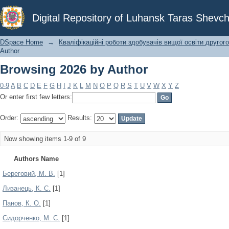
Browsing 2026 by Author
Digital Repository of Luhansk Taras Shevch
DSpace Home
→
Кваліфікаційні роботи здобувачів вищої освіти другого
Author
Browsing 2026 by Author
0-9
A
B
C
D
E
F
G
H
I
J
K
L
M
N
O
P
Q
R
S
T
U
V
W
X
Y
Z
Or enter first few letters:
Order:
Results:
Now showing items 1-9 of 9
Authors Name
Береговий, М. В.
[1]
Лизанець, К. С.
[1]
Панов, К. О.
[1]
Сидорченко, М. С.
[1]