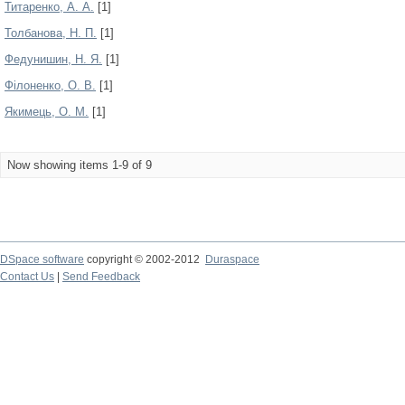
Титаренко, А. А.
[1]
Толбанова, Н. П.
[1]
Федунишин, Н. Я.
[1]
Філоненко, О. В.
[1]
Якимець, О. М.
[1]
Now showing items 1-9 of 9
DSpace software
copyright © 2002-2012
Duraspace
Contact Us
|
Send Feedback