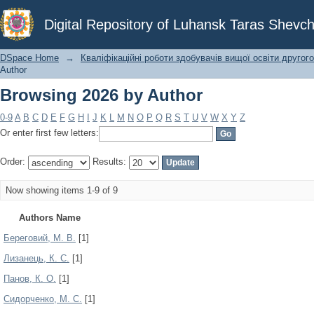
Browsing 2026 by Author
Digital Repository of Luhansk Taras Shevch
DSpace Home
→
Кваліфікаційні роботи здобувачів вищої освіти другого
Author
Browsing 2026 by Author
0-9
A
B
C
D
E
F
G
H
I
J
K
L
M
N
O
P
Q
R
S
T
U
V
W
X
Y
Z
Or enter first few letters:
Order:
Results:
Now showing items 1-9 of 9
Authors Name
Береговий, М. В.
[1]
Лизанець, К. С.
[1]
Панов, К. О.
[1]
Сидорченко, М. С.
[1]