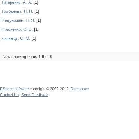
Титаренко, А. А.
[1]
Толбанова, Н. П.
[1]
Федунишин, Н. Я.
[1]
Філоненко, О. В.
[1]
Якимець, О. М.
[1]
Now showing items 1-9 of 9
DSpace software
copyright © 2002-2012
Duraspace
Contact Us
|
Send Feedback