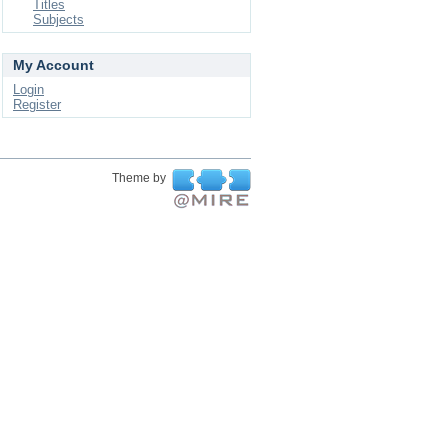
Titles
Subjects
My Account
Login
Register
Theme by