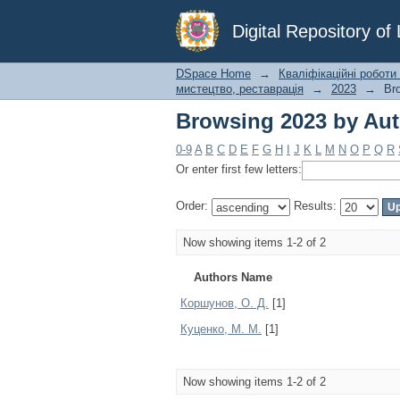
Browsing 2023 by Au
Digital Repository o
DSpace Home
→
Кваліфікаційні роботи
мистецтво, реставрація
→
2023
→
Br
Browsing 2023 by Au
0-9
A
B
C
D
E
F
G
H
I
J
K
L
M
N
O
P
Q
R
Or enter first few letters:
Order:
Results:
Now showing items 1-2 of 2
Authors Name
Коршунов, О. Д.
[1]
Куценко, М. М.
[1]
Now showing items 1-2 of 2