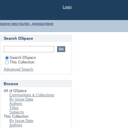
Login
ворче мистецтво, декоративне
Search DSpace
Search DSpace
This Collection
Advanced Search
Browse
All of DSpace
Communities & Collections
By Issue Date
Authors
Titles
Subjects
This Collection
By Issue Date
Authors