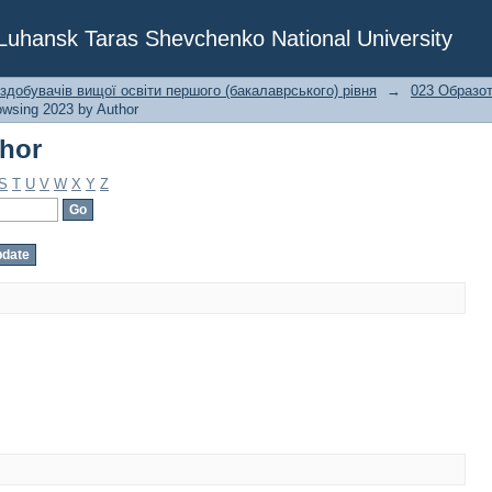
thor
f Luhansk Taras Shevchenko National University
 здобувачів вищої освіти першого (бакалаврського) рівня
→
023 Образот
owsing 2023 by Author
thor
S
T
U
V
W
X
Y
Z