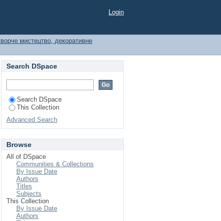
Login
ворче мистецтво, декоративне
Search DSpace
Search DSpace
This Collection
Advanced Search
Browse
All of DSpace
Communities & Collections
By Issue Date
Authors
Titles
Subjects
This Collection
By Issue Date
Authors