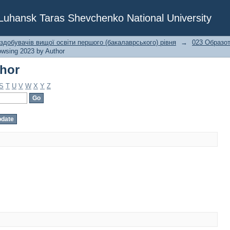
thor
f Luhansk Taras Shevchenko National University
 здобувачів вищої освіти першого (бакалаврського) рівня
→
023 Образот
owsing 2023 by Author
thor
S
T
U
V
W
X
Y
Z