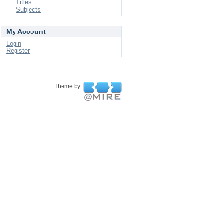
Titles
Subjects
My Account
Login
Register
Theme by