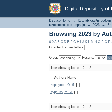
Browsing 2023 by Au
Digital Repository o
DSpace Home
→
Кваліфікаційні роботи
мистецтво, реставрація
→
2023
→
Br
Browsing 2023 by Au
0-9
A
B
C
D
E
F
G
H
I
J
K
L
M
N
O
P
Q
R
Or enter first few letters:
Order:
Results:
Now showing items 1-2 of 2
Authors Name
Коршунов, О. Д.
[1]
Куценко, М. М.
[1]
Now showing items 1-2 of 2