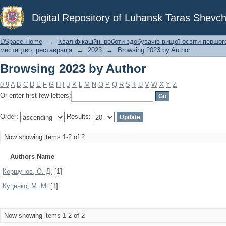
Browsing 2023 by Author
Digital Repository of Luhansk Taras Shevch
DSpace Home
→
Кваліфікаційні роботи здобувачів вищої освіти першог
мистецтво, реставрація
→
2023
→
Browsing 2023 by Author
Browsing 2023 by Author
0-9
A
B
C
D
E
F
G
H
I
J
K
L
M
N
O
P
Q
R
S
T
U
V
W
X
Y
Z
Or enter first few letters:
Order:
Results:
Now showing items 1-2 of 2
Authors Name
Коршунов, О. Д.
[1]
Куценко, М. М.
[1]
Now showing items 1-2 of 2