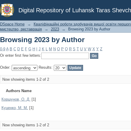
Browsing 2023 by Author
Digital Repository of Luhansk Taras Shevch
DSpace Home
→
Кваліфікаційні роботи здобувачів вищої освіти першог
мистецтво, реставрація
→
2023
→
Browsing 2023 by Author
Browsing 2023 by Author
0-9
A
B
C
D
E
F
G
H
I
J
K
L
M
N
O
P
Q
R
S
T
U
V
W
X
Y
Z
Or enter first few letters:
Order:
Results:
Now showing items 1-2 of 2
Authors Name
Коршунов, О. Д.
[1]
Куценко, М. М.
[1]
Now showing items 1-2 of 2