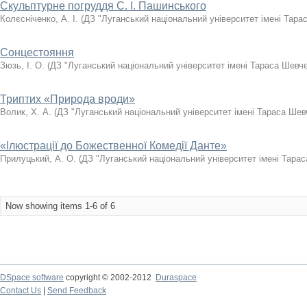
Скульптурне погруддя С. І. Пашинського
Колєсніченко, А. І.
(
ДЗ "Луганський національний університет імені Тара
Сонцестояння
Зюзь, І. О.
(
ДЗ "Луганський національний університет імені Тараса Шевч
Триптих «Природа вроди»
Волик, Х. А.
(
ДЗ "Луганський національний університет імені Тараса Шев
«Ілюстрації до Божественної Комедії Данте»
Прилуцький, А. О.
(
ДЗ "Луганський національний університет імені Тара
Now showing items 1-6 of 6
DSpace software
copyright © 2002-2012
Duraspace
Contact Us
|
Send Feedback