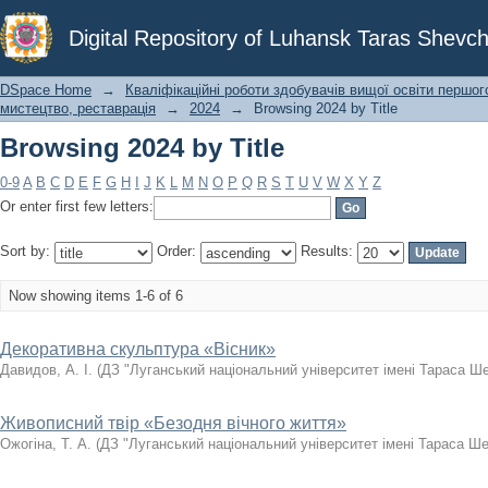
Browsing 2024 by Title
Digital Repository of Luhansk Taras Shevch
DSpace Home
→
Кваліфікаційні роботи здобувачів вищої освіти першог
мистецтво, реставрація
→
2024
→
Browsing 2024 by Title
Browsing 2024 by Title
0-9
A
B
C
D
E
F
G
H
I
J
K
L
M
N
O
P
Q
R
S
T
U
V
W
X
Y
Z
Or enter first few letters:
Sort by:
Order:
Results:
Now showing items 1-6 of 6
Декоративна скульптура «Вісник»
Давидов, А. І.
(
ДЗ "Луганський національний університет імені Тараса Ш
Живописний твір «Безодня вічного життя»
Ожогіна, Т. А.
(
ДЗ "Луганський національний університет імені Тараса Ш