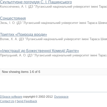
Скульптурне погруддя С. І. Пашинського
Колєсніченко, А. І.
(
ДЗ "Луганський національний університет імені Тара
Сонцестояння
Зюзь, І. О.
(
ДЗ "Луганський національний університет імені Тараса Шевч
Триптих «Природа вроди»
Волик, Х. А.
(
ДЗ "Луганський національний університет імені Тараса Шев
«Ілюстрації до Божественної Комедії Данте»
Прилуцький, А. О.
(
ДЗ "Луганський національний університет імені Тара
Now showing items 1-6 of 6
DSpace software
copyright © 2002-2012
Duraspace
Contact Us
|
Send Feedback