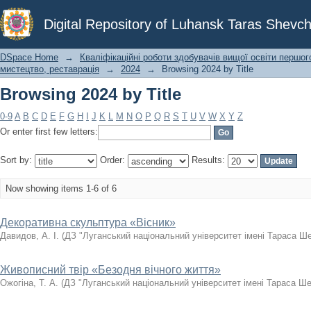
Browsing 2024 by Title
Digital Repository of Luhansk Taras Shevch
DSpace Home
→
Кваліфікаційні роботи здобувачів вищої освіти першог
мистецтво, реставрація
→
2024
→
Browsing 2024 by Title
Browsing 2024 by Title
0-9
A
B
C
D
E
F
G
H
I
J
K
L
M
N
O
P
Q
R
S
T
U
V
W
X
Y
Z
Or enter first few letters:
Sort by:
Order:
Results:
Now showing items 1-6 of 6
Декоративна скульптура «Вісник»
Давидов, А. І.
(
ДЗ "Луганський національний університет імені Тараса Ш
Живописний твір «Безодня вічного життя»
Ожогіна, Т. А.
(
ДЗ "Луганський національний університет імені Тараса Ш