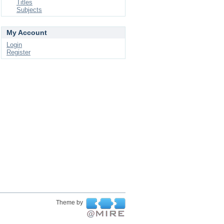
Titles
Subjects
My Account
Login
Register
Theme by