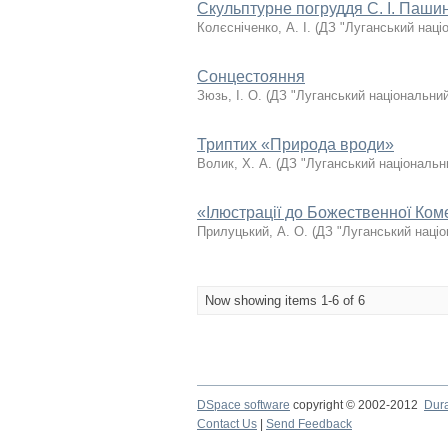
Скульптурне погруддя С. І. Паши
Колєсніченко, А. І.
(
ДЗ "Луганський наці
Сонцестояння
Зюзь, І. О.
(
ДЗ "Луганський національний
Триптих «Природа вроди»
Волик, Х. А.
(
ДЗ "Луганський національн
«Ілюстрації до Божественної Ком
Прилуцький, А. О.
(
ДЗ "Луганський націо
Now showing items 1-6 of 6
DSpace software
copyright © 2002-2012
Dur
Contact Us
|
Send Feedback