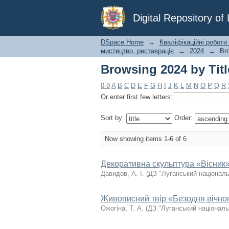
Browsing 2024 by Titl
Digital Repository o
DSpace Home
→
Кваліфікаційні роботи
мистецтво, реставрація
→
2024
→
Bro
Browsing 2024 by Titl
0-9
A
B
C
D
E
F
G
H
I
J
K
L
M
N
O
P
Q
R
Or enter first few letters:
Sort by:
Order:
Now showing items 1-6 of 6
Декоративна скульптура «Вісник
Давидов, А. І.
(
ДЗ "Луганський національ
Живописний твір «Безодня вічно
Ожогіна, Т. А.
(
ДЗ "Луганський національ