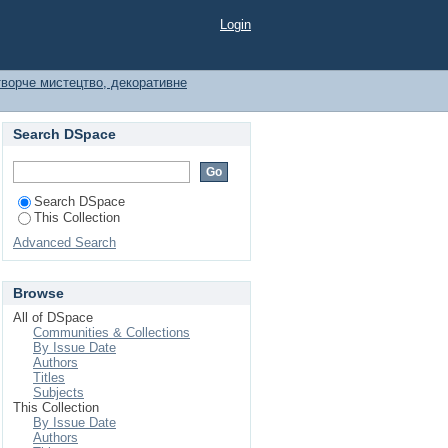
Login
ворче мистецтво, декоративне
Search DSpace
Search DSpace
This Collection
Advanced Search
Browse
All of DSpace
Communities & Collections
By Issue Date
Authors
Titles
Subjects
This Collection
By Issue Date
Authors