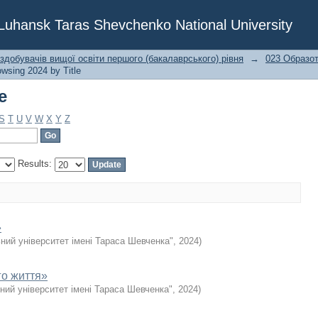
e
f Luhansk Taras Shevchenko National University
 здобувачів вищої освіти першого (бакалаврського) рівня
→
023 Образот
wsing 2024 by Title
e
S
T
U
V
W
X
Y
Z
Results:
»
ний університет імені Тараса Шевченка"
,
2024
)
го життя»
ний університет імені Тараса Шевченка"
,
2024
)