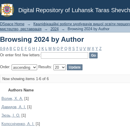
Browsing 2024 by Author
Digital Repository of Luhansk Taras Shevch
DSpace Home
→
Кваліфікаційні роботи здобувачів вищої освіти першог
мистецтво, реставрація
→
2024
→
Browsing 2024 by Author
Browsing 2024 by Author
0-9
A
B
C
D
E
F
G
H
I
J
K
L
M
N
O
P
Q
R
S
T
U
V
W
X
Y
Z
Or enter first few letters:
Order:
Results:
Now showing items 1-6 of 6
Authors Name
Волик, Х. А.
[1]
Давидов, А. І.
[1]
Зюзь, І. О.
[1]
Колєсніченко, А. І.
[1]