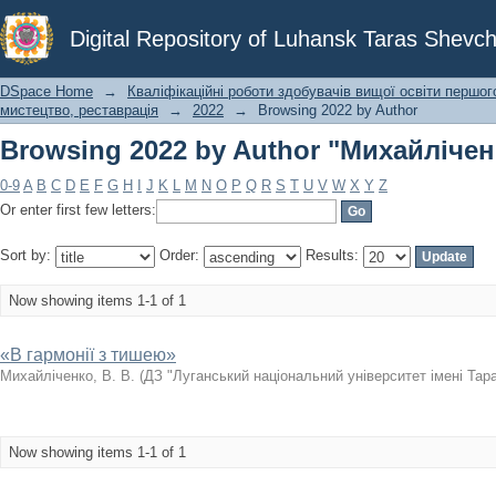
Browsing 2022 by Author "Михайліченк
Digital Repository of Luhansk Taras Shevch
DSpace Home
→
Кваліфікаційні роботи здобувачів вищої освіти першог
мистецтво, реставрація
→
2022
→
Browsing 2022 by Author
Browsing 2022 by Author "Михайліченк
0-9
A
B
C
D
E
F
G
H
I
J
K
L
M
N
O
P
Q
R
S
T
U
V
W
X
Y
Z
Or enter first few letters:
Sort by:
Order:
Results:
Now showing items 1-1 of 1
«В гармонії з тишею»
Михайліченко, В. В.
(
ДЗ "Луганський національний університет імені Тар
Now showing items 1-1 of 1