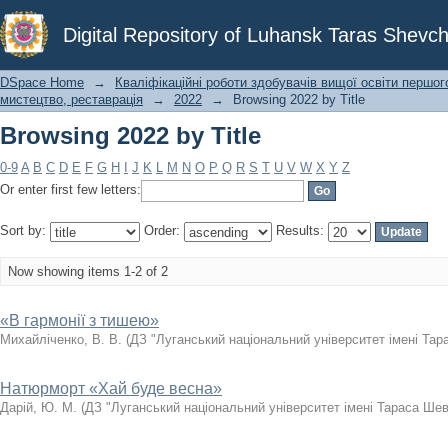
Browsing 2022 by Title
Digital Repository of Luhansk Taras Shevch
DSpace Home
→
Кваліфікаційні роботи здобувачів вищої освіти першог
мистецтво, реставрація
→
2022
→
Browsing 2022 by Title
Browsing 2022 by Title
0-9
A
B
C
D
E
F
G
H
I
J
K
L
M
N
O
P
Q
R
S
T
U
V
W
X
Y
Z
Or enter first few letters:
Sort by:
Order:
Results:
Now showing items 1-2 of 2
«В гармонії з тишею»
Михайліченко, В. В.
(
ДЗ "Луганський національний університет імені Тар
Натюрморт «Хай буде весна»
Дарій, Ю. М.
(
ДЗ "Луганський національний університет імені Тараса Ше