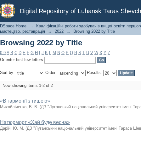
Browsing 2022 by Title
Digital Repository of Luhansk Taras Shevch
DSpace Home
→
Кваліфікаційні роботи здобувачів вищої освіти першог
мистецтво, реставрація
→
2022
→
Browsing 2022 by Title
Browsing 2022 by Title
0-9
A
B
C
D
E
F
G
H
I
J
K
L
M
N
O
P
Q
R
S
T
U
V
W
X
Y
Z
Or enter first few letters:
Sort by:
Order:
Results:
Now showing items 1-2 of 2
«В гармонії з тишею»
Михайліченко, В. В.
(
ДЗ "Луганський національний університет імені Тар
Натюрморт «Хай буде весна»
Дарій, Ю. М.
(
ДЗ "Луганський національний університет імені Тараса Ше