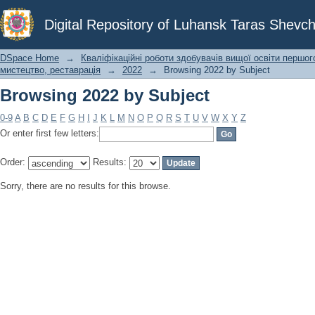
Browsing 2022 by Subject
Digital Repository of Luhansk Taras Shevch
DSpace Home
→
Кваліфікаційні роботи здобувачів вищої освіти першог
мистецтво, реставрація
→
2022
→
Browsing 2022 by Subject
Browsing 2022 by Subject
0-9
A
B
C
D
E
F
G
H
I
J
K
L
M
N
O
P
Q
R
S
T
U
V
W
X
Y
Z
Or enter first few letters:
Order:
Results:
Sorry, there are no results for this browse.