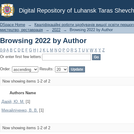
Browsing 2022 by Author
Digital Repository of Luhansk Taras Shevch
DSpace Home
→
Кваліфікаційні роботи здобувачів вищої освіти першог
мистецтво, реставрація
→
2022
→
Browsing 2022 by Author
Browsing 2022 by Author
0-9
A
B
C
D
E
F
G
H
I
J
K
L
M
N
O
P
Q
R
S
T
U
V
W
X
Y
Z
Or enter first few letters:
Order:
Results:
Now showing items 1-2 of 2
Authors Name
Дарій, Ю. М.
[1]
Михайліченко, В. В.
[1]
Now showing items 1-2 of 2