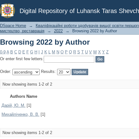
Browsing 2022 by Author
Digital Repository of Luhansk Taras Shevch
DSpace Home
→
Кваліфікаційні роботи здобувачів вищої освіти першог
мистецтво, реставрація
→
2022
→
Browsing 2022 by Author
Browsing 2022 by Author
0-9
A
B
C
D
E
F
G
H
I
J
K
L
M
N
O
P
Q
R
S
T
U
V
W
X
Y
Z
Or enter first few letters:
Order:
Results:
Now showing items 1-2 of 2
Authors Name
Дарій, Ю. М.
[1]
Михайліченко, В. В.
[1]
Now showing items 1-2 of 2