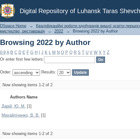
Browsing 2022 by Author
Digital Repository of Luhansk Taras Shevch
DSpace Home
→
Кваліфікаційні роботи здобувачів вищої освіти першог
мистецтво, реставрація
→
2022
→
Browsing 2022 by Author
Browsing 2022 by Author
0-9
A
B
C
D
E
F
G
H
I
J
K
L
M
N
O
P
Q
R
S
T
U
V
W
X
Y
Z
Or enter first few letters:
Order:
Results:
Now showing items 1-2 of 2
Authors Name
Дарій, Ю. М.
[1]
Михайліченко, В. В.
[1]
Now showing items 1-2 of 2