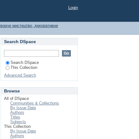
Login
ворче мистецтво, декоративне
Search DSpace
Search DSpace
This Collection
Advanced Search
Browse
All of DSpace
Communities & Collections
By Issue Date
Authors
Titles
Subjects
This Collection
By Issue Date
Authors