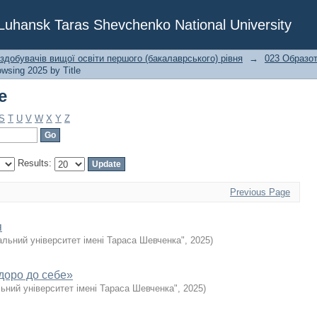
e
f Luhansk Taras Shevchenko National University
 здобувачів вищої освіти першого (бакалаврського) рівня
→
023 Образот
wsing 2025 by Title
e
S
T
U
V
W
X
Y
Z
Results:
Previous Page
я
альний університет імені Тараса Шевченка"
,
2025
)
доро до себе»
ьний університет імені Тараса Шевченка"
,
2025
)