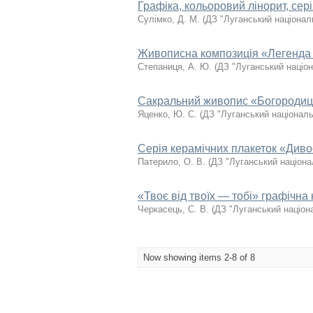
Графіка, кольоровий лінорит, се
Сулімко, Д. М.
(
ДЗ "Луганський націонал
Живописна композиція «Легенда
Степаниця, А. Ю.
(
ДЗ "Луганський націон
Сакральний живопис «Богородиця
Яценко, Ю. С.
(
ДЗ "Луганський національ
Серія керамічних плакеток «Диво
Патерило, О. В.
(
ДЗ "Луганський націона
«Твоє від твоїх — тобі» графічна
Черкасець, С. В.
(
ДЗ "Луганський націон
Now showing items 2-8 of 8