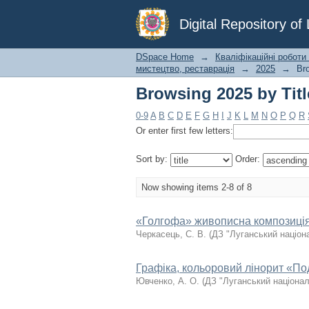
Browsing 2025 by Titl
Digital Repository o
DSpace Home
→
Кваліфікаційні роботи
мистецтво, реставрація
→
2025
→
Bro
Browsing 2025 by Titl
0-9
A
B
C
D
E
F
G
H
I
J
K
L
M
N
O
P
Q
R
Or enter first few letters:
Sort by:
Order:
Now showing items 2-8 of 8
«Голгофа» живописна композиці
Черкасець, С. В.
(
ДЗ "Луганський націон
Графіка, кольоровий лінорит «По
Ювченко, А. О.
(
ДЗ "Луганський націонал