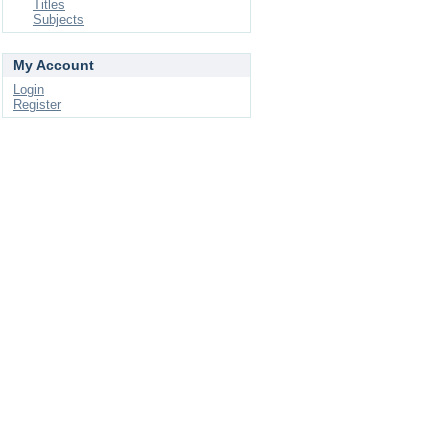
Titles
Subjects
My Account
Login
Register