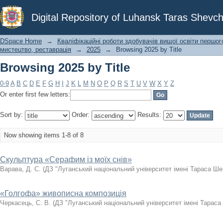
Browsing 2025 by Title
Digital Repository of Luhansk Taras Shevch
DSpace Home
→
Кваліфікаційні роботи здобувачів вищої освіти першог
мистецтво, реставрація
→
2025
→
Browsing 2025 by Title
Browsing 2025 by Title
0-9
A
B
C
D
E
F
G
H
I
J
K
L
M
N
O
P
Q
R
S
T
U
V
W
X
Y
Z
Or enter first few letters:
Sort by:
Order:
Results:
Now showing items 1-8 of 8
Cкульптура «Cерафим із моїх снів»
Варава, Д. С.
(
ДЗ "Луганський національний університет імені Тараса Ше
«Голгофа» живописна композиція
Черкасець, С. В.
(
ДЗ "Луганський національний університет імені Тараса