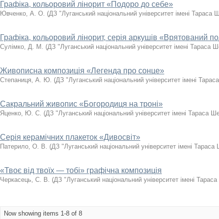
Графіка, кольоровий лінорит «Подоро до себе»
Ювченко, А. О.
(
ДЗ "Луганський національний університет імені Тараса 
Графіка, кольоровий лінорит, серія аркушів «Врятований п
Сулімко, Д. М.
(
ДЗ "Луганський національний університет імені Тараса Ш
Живописна композиція «Легенда про сонце»
Степаниця, А. Ю.
(
ДЗ "Луганський національний університет імені Тарас
Сакральний живопис «Богородиця на троні»
Яценко, Ю. С.
(
ДЗ "Луганський національний університет імені Тараса Ш
Серія керамічних плакеток «Дивосвіт»
Патерило, О. В.
(
ДЗ "Луганський національний університет імені Тараса
«Твоє від твоїх — тобі» графічна композиція
Черкасець, С. В.
(
ДЗ "Луганський національний університет імені Тараса
Now showing items 1-8 of 8