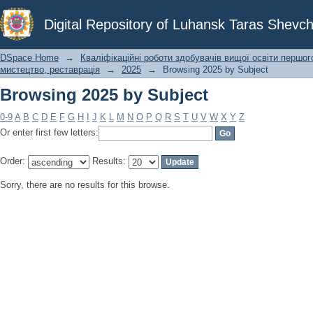
Browsing 2025 by Subject
Digital Repository of Luhansk Taras Shevch
DSpace Home
→
Кваліфікаційні роботи здобувачів вищої освіти першог
мистецтво, реставрація
→
2025
→
Browsing 2025 by Subject
Browsing 2025 by Subject
0-9
A
B
C
D
E
F
G
H
I
J
K
L
M
N
O
P
Q
R
S
T
U
V
W
X
Y
Z
Or enter first few letters:
Order:
Results:
Sorry, there are no results for this browse.