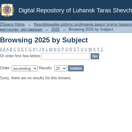
Browsing 2025 by Subject
Digital Repository of Luhansk Taras Shevch
DSpace Home
→
Кваліфікаційні роботи здобувачів вищої освіти першог
мистецтво, реставрація
→
2025
→
Browsing 2025 by Subject
Browsing 2025 by Subject
0-9
A
B
C
D
E
F
G
H
I
J
K
L
M
N
O
P
Q
R
S
T
U
V
W
X
Y
Z
Or enter first few letters:
Order:
Results:
Sorry, there are no results for this browse.