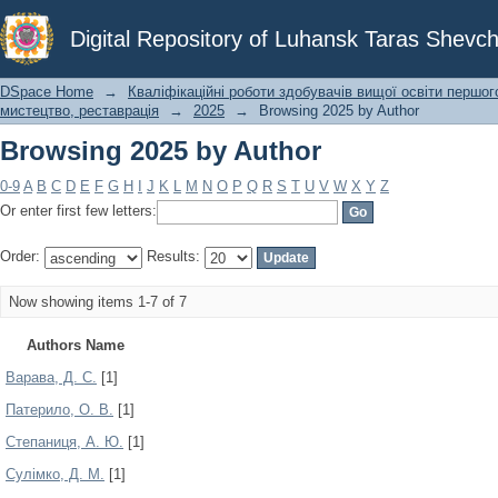
Browsing 2025 by Author
Digital Repository of Luhansk Taras Shevch
DSpace Home
→
Кваліфікаційні роботи здобувачів вищої освіти першог
мистецтво, реставрація
→
2025
→
Browsing 2025 by Author
Browsing 2025 by Author
0-9
A
B
C
D
E
F
G
H
I
J
K
L
M
N
O
P
Q
R
S
T
U
V
W
X
Y
Z
Or enter first few letters:
Order:
Results:
Now showing items 1-7 of 7
Authors Name
Варава, Д. С.
[1]
Патерило, О. В.
[1]
Степаниця, А. Ю.
[1]
Сулімко, Д. М.
[1]